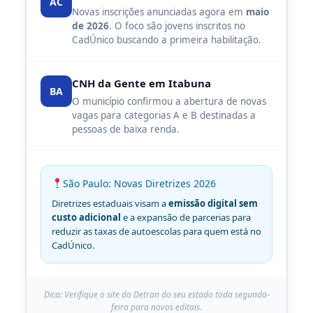
AC
Novas inscrições anunciadas agora em
maio
de 2026
. O foco são jovens inscritos no
CadÚnico buscando a primeira habilitação.
CNH da Gente em Itabuna
BA
O município confirmou a abertura de novas
vagas para categorias A e B destinadas a
pessoas de baixa renda.
São Paulo: Novas Diretrizes 2026
Diretrizes estaduais visam a
emissão digital sem
custo adicional
e a expansão de parcerias para
reduzir as taxas de autoescolas para quem está no
CadÚnico.
Dica: Verifique o site do Detran do seu estado toda segunda-
feira para novos editais.