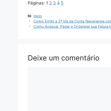
Páginas:
1
2
3
4
5
Categorias
Inicio
Como Emitir a 2ª Via da Conta Neoenergia co
Como Acessar, Pagar e Organizar sua Fatura
Deixe um comentário
Comentário