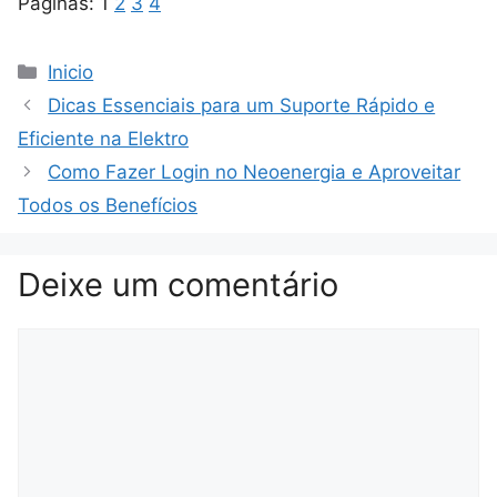
Páginas:
1
2
3
4
Categorias
Inicio
Dicas Essenciais para um Suporte Rápido e
Eficiente na Elektro
Como Fazer Login no Neoenergia e Aproveitar
Todos os Benefícios
Deixe um comentário
Comentário