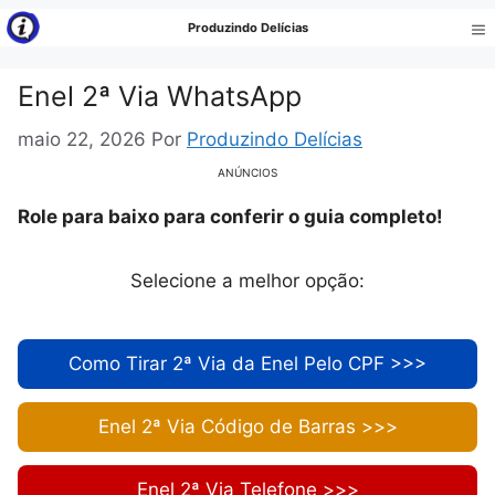
Pular
Produzindo Delícias
para
Me
o
Enel 2ª Via WhatsApp
conteúdo
maio 22, 2026
Por
Produzindo Delícias
ANÚNCIOS
Role para baixo para conferir o guia completo!
Selecione a melhor opção:
Como Tirar 2ª Via da Enel Pelo CPF >>>
Enel 2ª Via Código de Barras >>>
Enel 2ª Via Telefone >>>