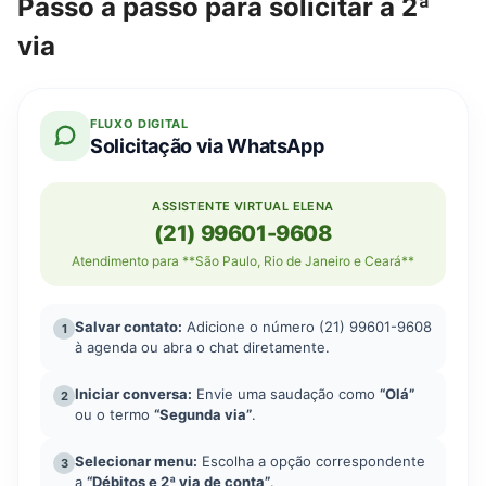
Passo a passo para solicitar a 2ª
via
FLUXO DIGITAL
Solicitação via WhatsApp
ASSISTENTE VIRTUAL ELENA
(21) 99601-9608
Atendimento para **São Paulo, Rio de Janeiro e Ceará**
Salvar contato:
Adicione o número (21) 99601-9608
1
à agenda ou abra o chat diretamente.
Iniciar conversa:
Envie uma saudação como
“Olá”
2
ou o termo
“Segunda via”
.
Selecionar menu:
Escolha a opção correspondente
3
a
“Débitos e 2ª via de conta”
.