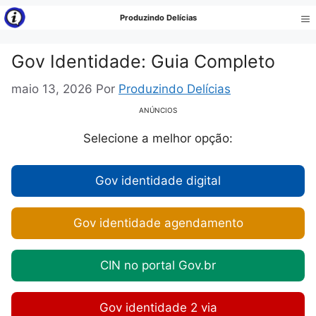
Pular
Produzindo Delícias
para
Me
o
Gov Identidade: Guia Completo
conteúdo
maio 13, 2026
Por
Produzindo Delícias
ANÚNCIOS
Selecione a melhor opção:
Gov identidade digital
Gov identidade agendamento
CIN no portal Gov.br
Gov identidade 2 via