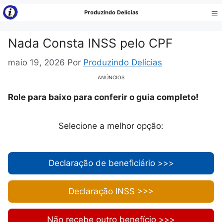
Pular
Produzindo Delícias
para
Me
o
Nada Consta INSS pelo CPF
conteúdo
maio 19, 2026
Por
Produzindo Delícias
ANÚNCIOS
Role para baixo para conferir o guia completo!
Selecione a melhor opção:
Declaração de beneficiário >>>
Declaração INSS >>>
Não recebe outro benefício >>>