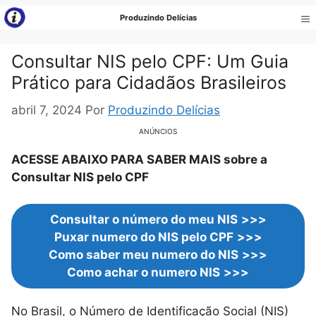
Pular
Produzindo Delícias
para
Me
o
Consultar NIS pelo CPF: Um Guia
conteúdo
Prático para Cidadãos Brasileiros
abril 7, 2024
Por
Produzindo Delícias
ANÚNCIOS
ACESSE ABAIXO PARA SABER MAIS sobre a
Consultar NIS pelo CPF
Consultar o número do meu
NIS
>>>
Puxar numero do NIS pelo CPF
>>>
Como saber meu numero do NIS
>>>
Como achar o numero NIS
>>>
No Brasil, o Número de Identificação Social (NIS)