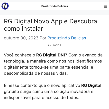
Pular
Produzindo Delícias
para
Me
o
RG Digital Novo App e Descubra
conteúdo
como Instalar
outubro 30, 2023
Por
Produzindo Delícias
ANÚNCIOS
Você conhece o
RG Digital
DNI
? Com o avanço da
tecnologia, a maneira como nós nos identificamos
digitalmente tornou-se uma parte essencial e
descomplicada de nossas vidas.
É nesse contexto que o novo aplicativo
RG Digital
gratuito surge como uma solução inovadora e
indispensável para o acesso de todos.