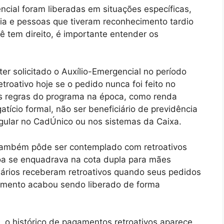
ncial foram liberadas em situações específicas,
ia e pessoas que tiveram reconhecimento tardio
cê tem direito, é importante entender os
ter solicitado o Auxílio-Emergencial no período
etroativo hoje se o pedido nunca foi feito no
 às regras do programa na época, como renda
atício formal, não ser beneficiário de previdência
gular no CadÚnico ou nos sistemas da Caixa.
também pôde ser contemplado com retroativos
oa se enquadrava na cota dupla para mães
iários receberam retroativos quando seus pedidos
amento acabou sendo liberado de forma
, o histórico de pagamentos retroativos aparece