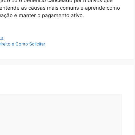
ado ou o benefício cancelado por motivos que
ê entende as causas mais comuns e aprende como
ituação e manter o pagamento ativo.
so
eito e Como Solicitar