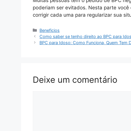
Muitas pessoas têm o pedido de BPC neg
poderiam ser evitados. Nesta parte voc
corrigir cada uma para regularizar sua s
Categorias
Beneficios
Como saber se tenho direito ao BPC para Ido
BPC para Idoso: Como Funciona, Quem Tem Dir
Deixe um comentário
Comentário