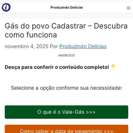
Pular
Produzindo Delícias
para
Me
o
Gás do povo Cadastrar – Descubra
conteúdo
como funciona
novembro 4, 2025
Por
Produzindo Delícias
ANÚNCIOS
Desça para conferir o conteúdo completo!
Selecione a opção conforme sua necessidade:
O que é o Vale-Gás >>>
Como saber a data de pagamento >>>