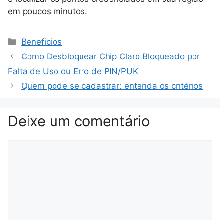
em poucos minutos.
Categorias
Beneficios
Como Desbloquear Chip Claro Bloqueado por
Falta de Uso ou Erro de PIN/PUK
Quem pode se cadastrar: entenda os critérios
Deixe um comentário
Comentário