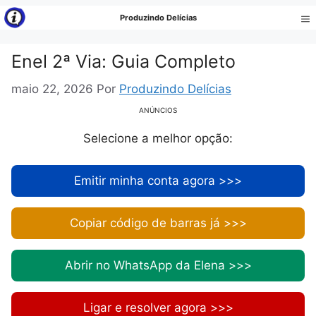
Pular
Produzindo Delícias
para
Me
o
Enel 2ª Via: Guia Completo
conteúdo
maio 22, 2026
Por
Produzindo Delícias
ANÚNCIOS
Selecione a melhor opção:
Emitir minha conta agora >>>
Copiar código de barras já >>>
Abrir no WhatsApp da Elena >>>
Ligar e resolver agora >>>